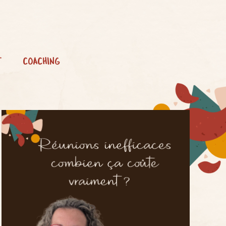
T
COACHING