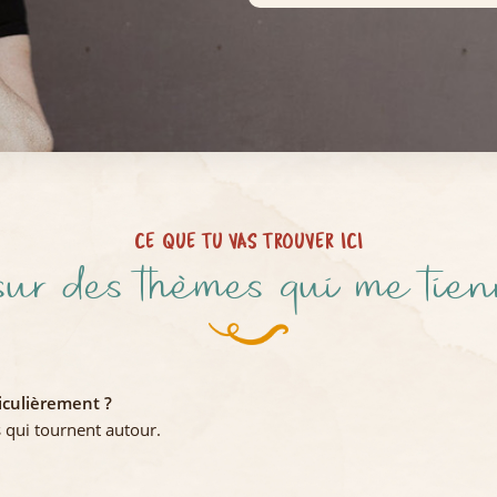
CE QUE TU VAS TROUVER ICI
 sur des thèmes qui me tie
iculièrement ?
 qui tournent autour.